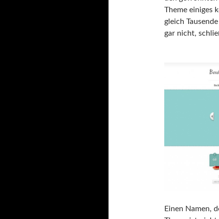
Theme einiges k
gleich Tausend
gar nicht, schli
Einen Namen, de