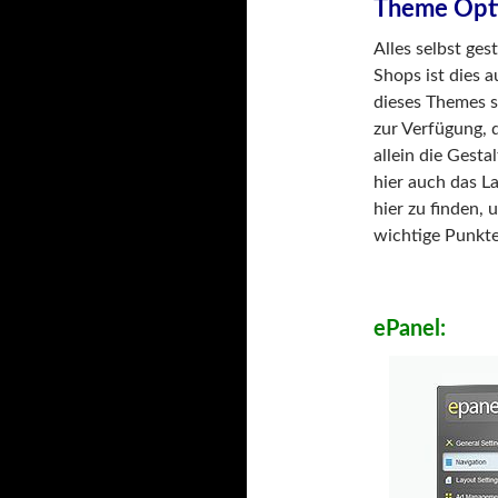
Theme Opt
Alles selbst ges
Shops ist dies a
dieses Themes s
zur Verfügung, d
allein die Gest
hier auch das L
hier zu finden,
wichtige Punkte
ePanel: