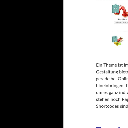
Ein Theme ist i
Gestaltung biet
gerade bei Onli
hineinbringen. 
um es ganz indi
stehen noch Pag
Shortcodes sind