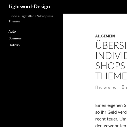
Lightword-Design
Finde ausgefallene Wordpress
Themes
Auto
ALLGEMEIN
Business
ÜBERS
Holiday
INDIVI
SHOPS
THEME
19. AUGUST
D
Einen eigenen S
so ihr Geld ver
recht teuer. Um
den gewohnten 