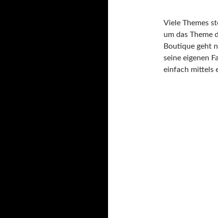
Viele Themes st
um das Theme d
Boutique geht no
seine eigenen 
einfach mittels 