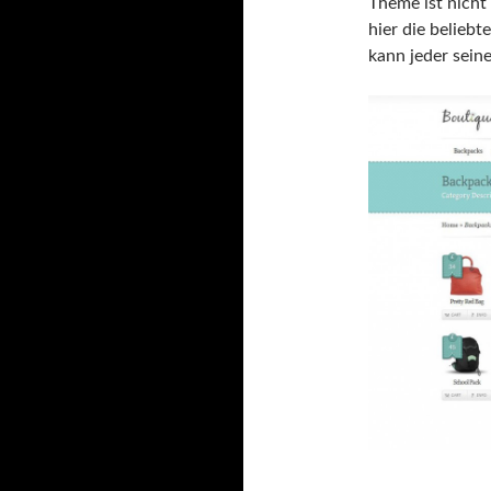
Theme ist nicht 
hier die belieb
kann jeder sein