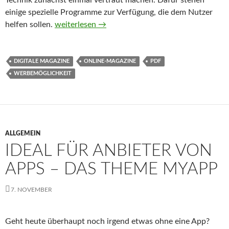
Technik zunächst einmal vertraut machen. Dafür stehen
einige spezielle Programme zur Verfügung, die dem Nutzer
helfen sollen.
Digitale Magazine – gute und günstige Werbemög
weiterlesen
→
DIGITALE MAGAZINE
ONLINE-MAGAZINE
PDF
WERBEMÖGLICHKEIT
ALLGEMEIN
IDEAL FÜR ANBIETER VON
APPS – DAS THEME MYAPP
7. NOVEMBER
Geht heute überhaupt noch irgend etwas ohne eine App?